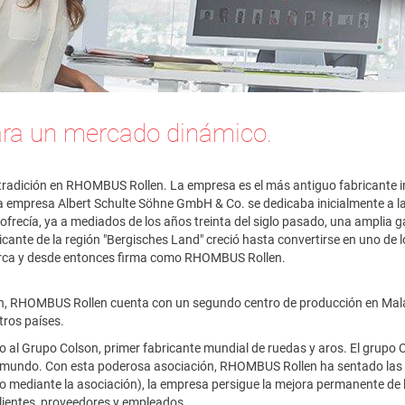
ra un mercado dinámico.
a tradición en RHOMBUS Rollen. La empresa es el más antiguo fabricante i
 empresa Albert Schulte Söhne GmbH & Co. se dedicaba inicialmente a la
ecía, ya a mediados de los años treinta del siglo pasado, una amplia 
ricante de la región "Bergisches Land" creció hasta convertirse en uno de 
rca y desde entonces firma como RHOMBUS Rollen.
, RHOMBUS Rollen cuenta con un segundo centro de producción en Malas
tros países.
o al Grupo Colson, primer fabricante mundial de ruedas y aros. El grup
l mundo. Con esta poderosa asociación, RHOMBUS Rollen ha sentado las ba
 mediante la asociación), la empresa persigue la mejora permanente de la ca
lientes, proveedores y empleados.