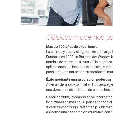
Clásicos modernos pa
Más de 100 años de experiencia
La calidad y el servicio gozan de una larg
Fundada en 1899 en Burg an der Wupper, la
nombre de marca "RHOMBUS“, la empresa ofr
aplicaciones. En los años cincuenta, el fab
pasó a denominarse con su nombre de ma
Éxito mediante una asociación poderosa
Además de la sede central en Hückeswagen
una densa red de distribución en muchos o
E abril de 2009, Rhombus se ha incorporad
localizadas en mas de 16 países en todo e
"Leadership through Partnership“ (liderazgo
así como una cooperación equitativa con c