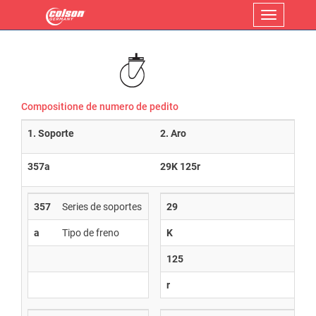
Menu
Compositione de numero de pedito
1. Soporte
2. Aro
357a
29K 125r
357
Series de soportes
29
a
Tipo de freno
K
125
r