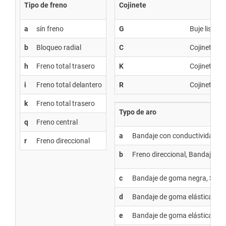
Tipo de freno
Cojinete
a
sín freno
G
Buje liso
b
Bloqueo radial
C
Cojinete de
h
Freno total trasero
K
Cojinete de
i
Freno total delantero
R
Cojinete de 
k
Freno total trasero
Typo de aro
q
Freno central
a
Bandaje con conductividad el
r
Freno direccional
b
Freno direccional, Bandaje de 
c
Bandaje de goma negra, Shor
d
Bandaje de goma elástica azul
e
Bandaje de goma elástica negro