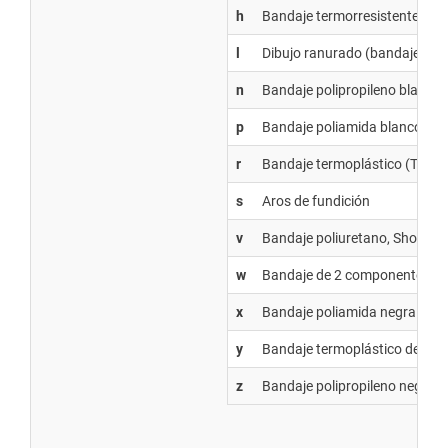
h
Bandaje termorresistente
l
Dibujo ranurado (bandaje neu
n
Bandaje polipropileno blanco
p
Bandaje poliamida blanco, Ser
r
Bandaje termoplástico (TPE) g
s
Aros de fundición
v
Bandaje poliuretano, Shore A 
w
Bandaje de 2 componentes azul
x
Bandaje poliamida negra
y
Bandaje termoplástico de poli
z
Bandaje polipropileno negro